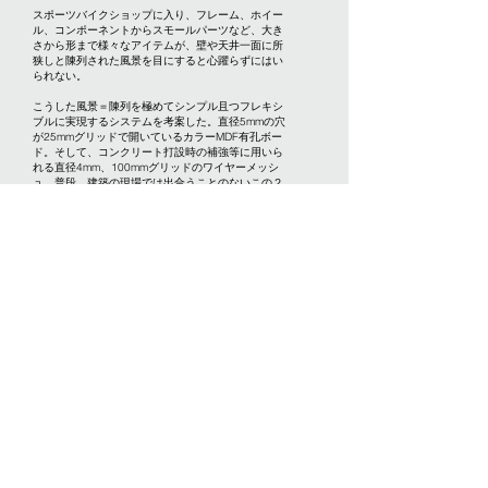
スポーツバイクショップに入り、フレーム、ホイー
ル、コンポーネントからスモールパーツなど、大き
さから形まで様々なアイテムが、壁や天井一面に所
狭しと陳列された風景を目にすると心躍らずにはい
られない。
こうした風景＝陳列を極めてシンプル且つフレキシ
ブルに実現するシステムを考案した。直径5mmの穴
が25mmグリッドで開いているカラーMDF有孔ボー
ド。そして、コンクリート打設時の補強等に用いら
れる直径4mm、100mmグリッドのワイヤーメッシ
ュ。普段、建築の現場では出合うことのないこの２
つの建材を、倹飩（ケンドン）式で嵌め込むだけ、
というシンプルなディテールによって組み合わせ
る。両者共に穴やワイヤーなどに対して、どこにで
もアタッチメントやS字フックなどを取付け可能であ
り、この２つの建材のみで空間を構成することであ
らゆる場所が陳列可能となる。
シンプル且つ高い自由度を持つ陳列システムで最適
化されたこの空間は、無駄をそぎ落とし研ぎ澄まさ
れたパーツを組み合わせて自身の身体に最適なかた
ちにカスタマイズしていくロードバイクの精神と共
通している。
用途：物販（スポーツバイク）＋フィットネススタ
ジオ
床面積：95.63㎡
竣工：2020年4月
設計：倉林貴彦＋藤井亮介
施工：リガオホーム
​​写真：fujiilab.（RXB_01-08）／ARCHI